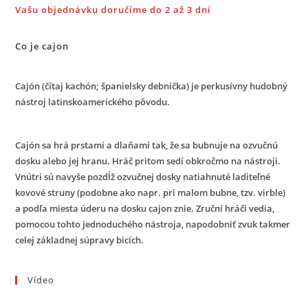
Vašu objednávku doručíme do 2 až 3 dní
Co je cajon
Cajón (čítaj kachón; španielsky debnička) je perkusívny hudobný
nástroj latinskoamerického pôvodu.
Cajón sa hrá prstami a dlaňami tak, že sa bubnuje na ozvučnú
dosku alebo jej hranu. Hráč pritom sedí obkročmo na nástroji.
Vnútri sú navyše pozdĺž ozvučnej dosky natiahnuté laditeľné
kovové struny (podobne ako napr. pri malom bubne, tzv. virble)
a podľa miesta úderu na dosku cajon znie. Zruční hráči vedia,
pomocou tohto jednoduchého nástroja, napodobniť zvuk takmer
celej základnej súpravy bicích.
Vídeo