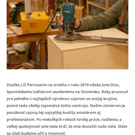
Značka J.D Percussion sa zrodila v roku 2019 vďaka Jose Diaz,
španielskemu luthierovi usadenému na Slovensku. Roky pracoval
pre jedného z najlepších výrobcov cajonov vo svojej krajine,
pozná teda všetky tajomstvá tohto nástroja. Našim zámerom je
ponúknuť cajony tej najvyššej kvality amatérom aj
profesionálom. Po niekoľkých rokoch tvrdej práce, nadšenia a
veľkej spokojnosti sme teda hrdí, že sme dosiahli naše ciele. Stále
sa však budeme učiť a inovovať.