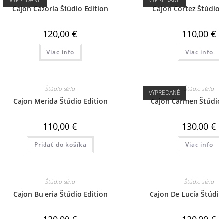
VYPREDANÉ
VYPREDANÉ
Cajon Cazorla Štúdio Edition
Cajon Cortez Štúdio
120,00
€
110,00
€
Viac info
Viac info
Štúdio séria
Štúdio séria
VYPREDANÉ
Cajon Merida Štúdio Edition
Cajon Carmen Štúdio
110,00
€
130,00
€
Pridať do košíka
Viac info
Štúdio séria
Štúdio séria
Cajon Buleria Štúdio Edition
Cajon De Lucía Štúdi
130,00
€
130,00
€