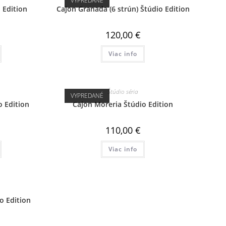
VYPREDANÉ
 Edition
Cajon Granada (6 strún) Štúdio Edition
120,00
€
Viac info
Štúdio séria
VYPREDANÉ
 Edition
Cajon Moreria Štúdio Edition
110,00
€
Viac info
o Edition