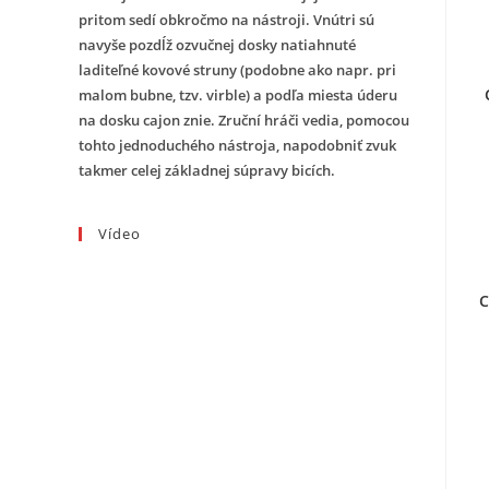
pritom sedí obkročmo na nástroji. Vnútri sú
navyše pozdĺž ozvučnej dosky natiahnuté
laditeľné kovové struny (podobne ako napr. pri
malom bubne, tzv. virble) a podľa miesta úderu
na dosku cajon znie. Zruční hráči vedia, pomocou
tohto jednoduchého nástroja, napodobniť zvuk
takmer celej základnej súpravy bicích.
Vídeo
C