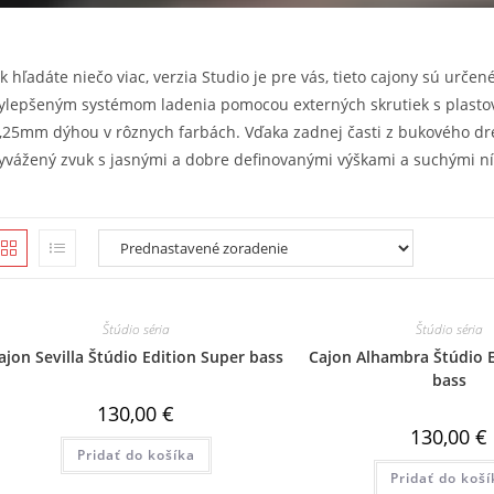
k hľadáte niečo viac, verzia Studio je pre vás, tieto cajony sú urč
ylepšeným systémom ladenia pomocou externých skrutiek s plastovo
,25mm dýhou v rôznych farbách. Vďaka zadnej časti z bukového dr
yvážený zvuk s jasnými a dobre definovanými výškami a suchými n
Štúdio séria
Štúdio séria
ajon Sevilla Štúdio Edition Super bass
Cajon Alhambra Štúdio E
bass
130,00
€
130,00
€
Pridať do košíka
Pridať do koší