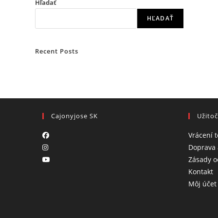
Hľadať
HĽADAŤ
Recent Posts
Cajonyjose SK
Užito
Vrácení 
Doprava 
Zásady o
O
Kontakt
i
Môj účet
a
n