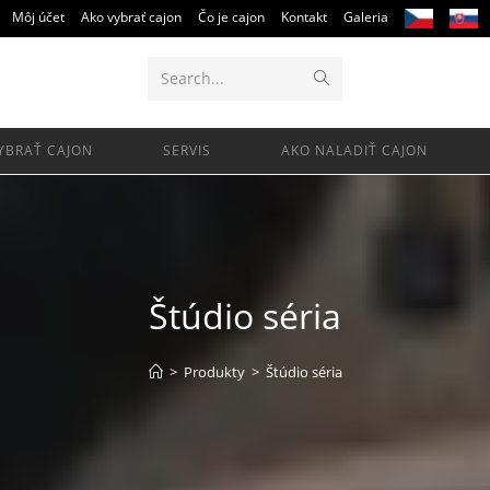
Môj účet
Ako vybrať cajon
Čo je cajon
Kontakt
Galeria
Submit
Search...
search
YBRAŤ CAJON
SERVIS
AKO NALADIŤ CAJON
Štúdio séria
>
Produkty
>
Štúdio séria