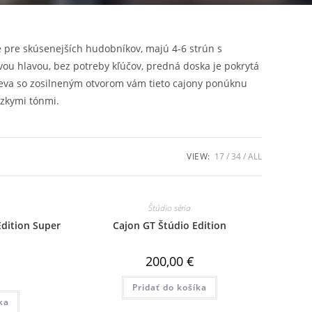
ené pre skúsenejších hudobníkov, majú 4-6 strún s
u hlavou, bez potreby kľúčov, predná doska je pokrytá
eva so zosilneným otvorom vám tieto cajony ponúknu
ízkymi tónmi.
VIEW:
17
34
ALL
Štúdio séria
dition Super
Cajon GT Štúdio Edition
200,00
€
Pridať do košíka
ka