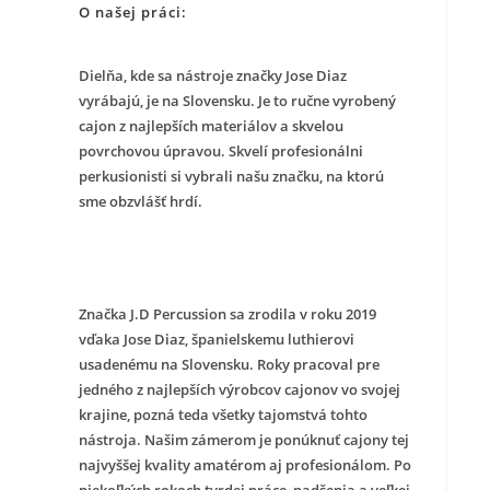
O našej práci:
Dielňa, kde sa nástroje značky Jose Diaz
vyrábajú, je na Slovensku. Je to ručne vyrobený
cajon z najlepších materiálov a skvelou
povrchovou úpravou. Skvelí profesionálni
perkusionisti si vybrali našu značku, na ktorú
sme obzvlášť hrdí.
Značka J.D Percussion sa zrodila v roku 2019
vďaka Jose Diaz, španielskemu luthierovi
usadenému na Slovensku. Roky pracoval pre
jedného z najlepších výrobcov cajonov vo svojej
krajine, pozná teda všetky tajomstvá tohto
nástroja. Našim zámerom je ponúknuť cajony tej
najvyššej kvality amatérom aj profesionálom. Po
niekoľkých rokoch tvrdej práce, nadšenia a veľkej