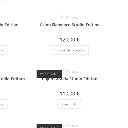
Štúdio séria
io Edition
Cajon Flamenco Štúdio Edition
120,00
€
ka
Pridať do košíka
Štúdio séria
VYPREDANÉ
túdio Edition
Cajon Giralda Štúdio Edition
110,00
€
ka
Viac info
Štúdio séria