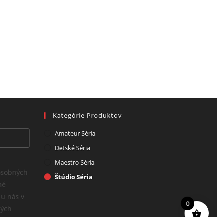
Kategórie Produktov
Amateur Séria
Detské Séria
Maestro Séria
osobných
Štúdio Séria
né
 u nás v
0
ných