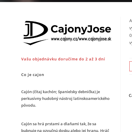
A
v
0
v
Vašu objednávku doručíme do 2 až 3 dní
Co je cajon
Cajón (čítaj kachón; španielsky debnička) je
C
perkusívny hudobný nástroj latinskoamerického
pôvodu.
Cajón sa hrá prstami a dlaňami tak, že sa
bubnuje na ozvučnú dosku alebo jej hranu. Hráč