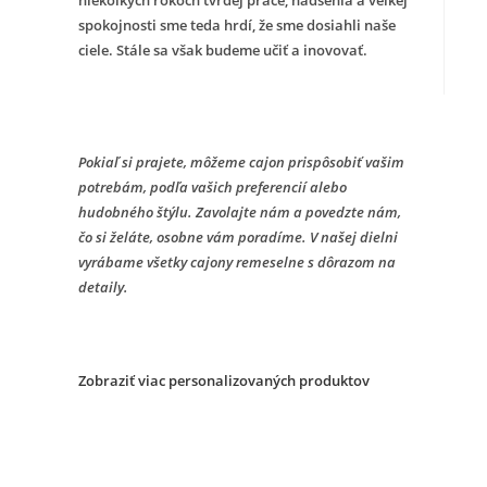
spokojnosti sme teda hrdí, že sme dosiahli naše
ciele. Stále sa však budeme učiť a inovovať.
Pokiaľ si prajete, môžeme cajon prispôsobiť vašim
potrebám, podľa vašich preferencií alebo
hudobného štýlu. Zavolajte nám a povedzte nám,
čo si želáte, osobne vám poradíme. V našej dielni
vyrábame všetky cajony remeselne s dôrazom na
detaily.
Zobraziť viac personalizovaných produktov