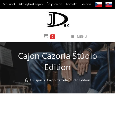
Skip
Môj účet
Ako vybrať cajon
Čo je cajon
Kontakt
Galeria
to
content
0
MENU
Cajon Cazorla Štúdio
Edition
>
Cajon
>
Cajon Cazorla Štúdio Edition