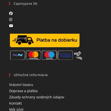
Cajonyjose SK
Užitočné Informácie
Opens
Vrácení tovaru
in
Opens
Doprava a platba
a
in
Opens
Zásady ochrany osobných údajov
Opens
new
a
in
Kontakt
in
Opens
tab
new
a
Môj účet