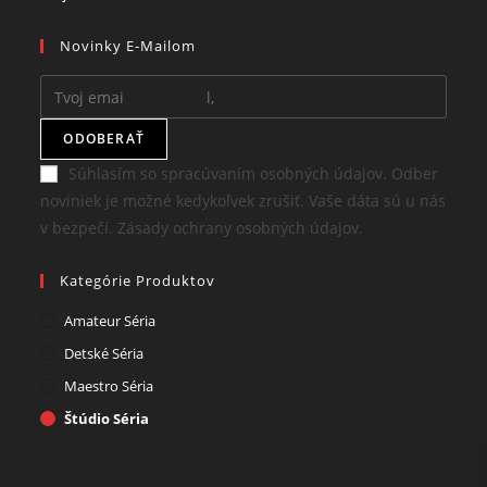
a
in
tab
new
Novinky E-Mailom
new
a
tab
tab
new
tab
ODOBERAŤ
Súhlasím so spracúvaním osobných údajov. Odber
noviniek je možné kedykoľvek zrušiť. Vaše dáta sú u nás
v bezpečí. Zásady ochrany osobných údajov.
Kategórie Produktov
Amateur Séria
Detské Séria
Maestro Séria
Štúdio Séria