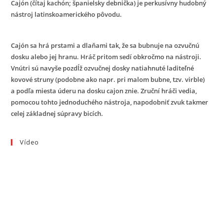
Cajón (čítaj kachón; španielsky debnička) je perkusívny hudobný
nástroj latinskoamerického pôvodu.
Cajón sa hrá prstami a dlaňami tak, že sa bubnuje na ozvučnú
dosku alebo jej hranu. Hráč pritom sedí obkročmo na nástroji.
Vnútri sú navyše pozdĺž ozvučnej dosky natiahnuté laditeľné
kovové struny (podobne ako napr. pri malom bubne, tzv. virble)
a podľa miesta úderu na dosku cajon znie. Zruční hráči vedia,
pomocou tohto jednoduchého nástroja, napodobniť zvuk takmer
celej základnej súpravy bicích.
Vídeo