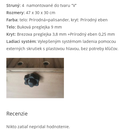
Struný:
4 namontované do tvaru “V”
Rozmery:
47 x 30 x 30 cm
Farba:
telo: Prírodná+palisander, kryt: Prírodný eben
Telo:
Buková preglejka 9 mm
Kryt:
Brezova preglejka 3,8 mm +Prírodný eben 0,25 mm
Ladiaci systém:
Vylepšeným systémom ladenia pomocou
externých skrutiek s plastovou hlavou, bez potreby kľúčov.
Recenzie
Nikto zatiaľ nepridal hodnotenie.