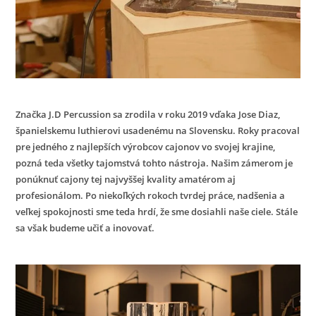
Značka J.D Percussion sa zrodila v roku 2019 vďaka Jose Diaz,
španielskemu luthierovi usadenému na Slovensku. Roky pracoval
pre jedného z najlepších výrobcov cajonov vo svojej krajine,
pozná teda všetky tajomstvá tohto nástroja. Našim zámerom je
ponúknuť cajony tej najvyššej kvality amatérom aj
profesionálom. Po niekoľkých rokoch tvrdej práce, nadšenia a
veľkej spokojnosti sme teda hrdí, že sme dosiahli naše ciele. Stále
sa však budeme učiť a inovovať.