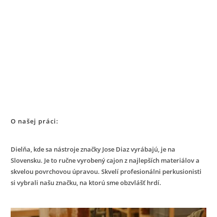
O našej práci:
Dielňa, kde sa nástroje značky Jose Diaz vyrábajú, je na
Slovensku. Je to ručne vyrobený cajon z najlepších materiálov a
skvelou povrchovou úpravou. Skvelí profesionálni perkusionisti
si vybrali našu značku, na ktorú sme obzvlášť hrdí.