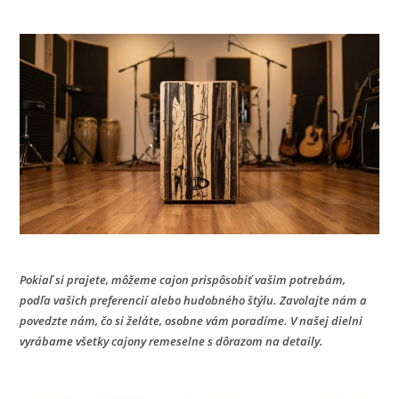
Pokiaľ si prajete, môžeme cajon prispôsobiť vašim potrebám,
podľa vašich preferencií alebo hudobného štýlu. Zavolajte nám a
povedzte nám, čo si želáte, osobne vám poradíme. V našej dielni
vyrábame všetky cajony remeselne s dôrazom na detaily.