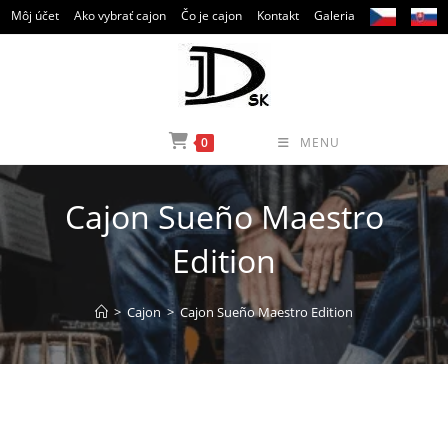
Skip
Môj účet
Ako vybrať cajon
Čo je cajon
Kontakt
Galeria
to
content
0
MENU
Cajon Sueño Maestro
Edition
>
Cajon
>
Cajon Sueño Maestro Edition