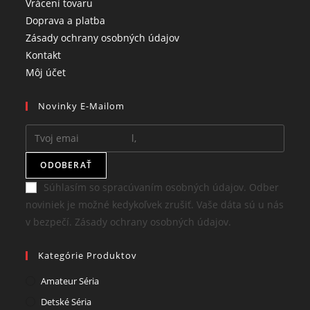
Opens
Vrácení tovaru
in
Opens
Doprava a platba
a
in
Opens
Zásady ochrany osobných údajov
Opens
new
a
in
Kontakt
in
Opens
tab
new
a
Môj účet
a
in
tab
new
Novinky E-Mailom
new
a
tab
tab
new
tab
ODOBERAŤ
Súhlasím so spracúvaním osobných údajov. Odber
noviniek je možné kedykoľvek zrušiť. Vaše dáta sú u nás
v bezpečí. Zásady ochrany osobných údajov.
Kategórie Produktov
Amateur Séria
Detské Séria