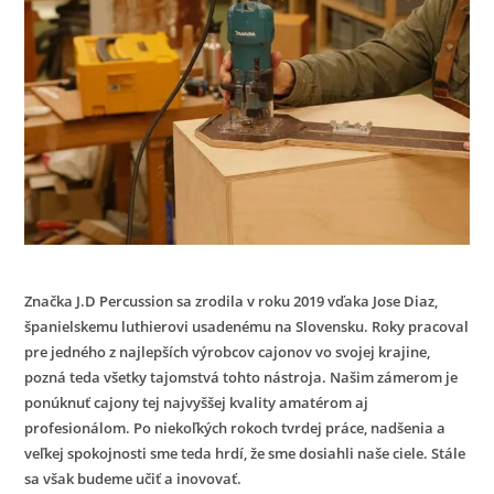
Značka J.D Percussion sa zrodila v roku 2019 vďaka Jose Diaz,
španielskemu luthierovi usadenému na Slovensku. Roky pracoval
pre jedného z najlepších výrobcov cajonov vo svojej krajine,
pozná teda všetky tajomstvá tohto nástroja. Našim zámerom je
ponúknuť cajony tej najvyššej kvality amatérom aj
profesionálom. Po niekoľkých rokoch tvrdej práce, nadšenia a
veľkej spokojnosti sme teda hrdí, že sme dosiahli naše ciele. Stále
sa však budeme učiť a inovovať.