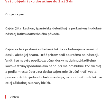
Vašu objednávku doručíme do 2 až 3 dní
Co je cajon
Cajón (čítaj kachón; španielsky debnička) je perkusívny hudobný
nástroj latinskoamerického pôvodu.
Cajón sa hrá prstami a dlaňami tak, že sa bubnuje na ozvučnú
dosku alebo jej hranu. Hráč pritom sedí obkročmo na nástroji.
Vnútri sú navyše pozdĺž ozvučnej dosky natiahnuté laditeľné
kovové struny (podobne ako napr. pri malom bubne, tzv. virble)
a podľa miesta úderu na dosku cajon znie. Zruční hráči vedia,
pomocou tohto jednoduchého nástroja, napodobniť zvuk takmer
celej základnej súpravy bicích.
Vídeo