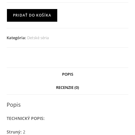
množstvo
PRIDAŤ DO KOŠÍKA
Dětský
cajon
DC-
Kategória:
Detské séria
002
Manolito
POPIS
RECENZIE (0)
Popis
TECHNICKÝ POPIS:
Struný:
2