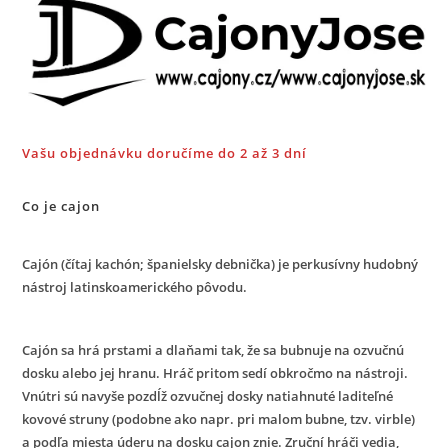
Vašu objednávku doručíme do 2 až 3 dní
Co je cajon
Cajón (čítaj kachón; španielsky debnička) je perkusívny hudobný
nástroj latinskoamerického pôvodu.
Cajón sa hrá prstami a dlaňami tak, že sa bubnuje na ozvučnú
dosku alebo jej hranu. Hráč pritom sedí obkročmo na nástroji.
Vnútri sú navyše pozdĺž ozvučnej dosky natiahnuté laditeľné
kovové struny (podobne ako napr. pri malom bubne, tzv. virble)
a podľa miesta úderu na dosku cajon znie. Zruční hráči vedia,