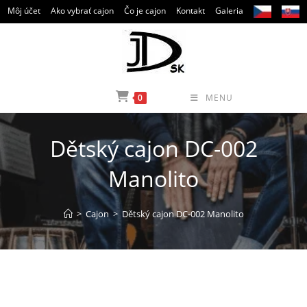
Skip
Môj účet
Ako vybrať cajon
Čo je cajon
Kontakt
Galeria
to
content
0
MENU
Dětský cajon DC-002
Manolito
>
Cajon
>
Dětský cajon DC-002 Manolito