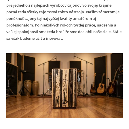
pre jedného z najlepších výrobcov cajonov vo svojej krajine,
pozná teda všetky tajomstvá tohto nástroja. Našim zámerom je
ponúknuť cajony tej najvyššej kvality amatérom aj
profesionálom. Po niekoľkých rokoch tvrdej práce, nadšenia a
veľkej spokojnosti sme teda hrdí, že sme dosiahli naše ciele. Stále
sa však budeme učiť a inovovať.